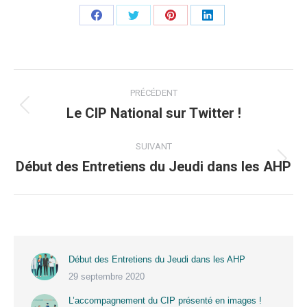
Partager
Partager
Partager
Partager
sur
sur
sur
sur
Facebook
Twitter
Pinterest
LinkedIn
Navigation
PRÉCÉDENT
article
Le CIP National sur Twitter !
Article
précédent
:
SUIVANT
Début des Entretiens du Jeudi dans les AHP
Article
suivant
:
Début des Entretiens du Jeudi dans les AHP
29 septembre 2020
L’accompagnement du CIP présenté en images !